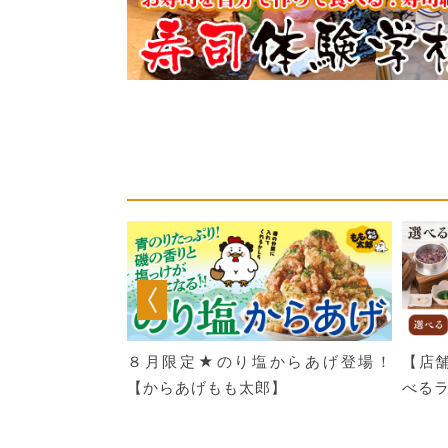
！夏祭りフェア開
８月限定★のり塩からあげ登場！
【店
いから亭】
【からあげもも太郎】
べる