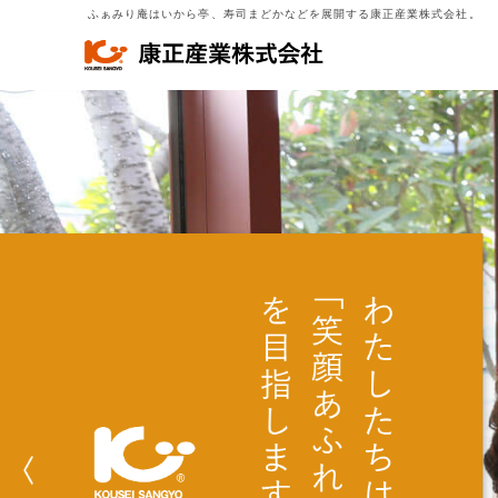
ふぁみり庵はいから亭、寿司まどかなどを展開する康正産業株式会社。