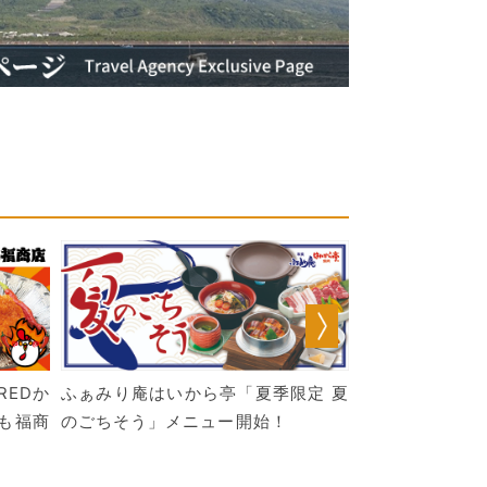
REDか
ふぁみり庵はいから亭「夏季限定 夏
寿司まどか 夏
も福商
のごちそう」メニュー開始！