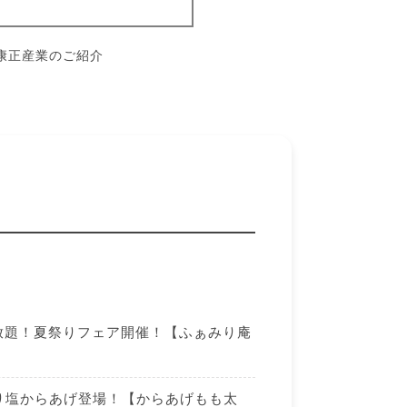
康正産業のご紹介
放題！夏祭りフェア開催！【ふぁみり庵
り塩からあげ登場！【からあげもも太