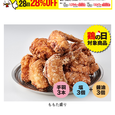
ももた盛り