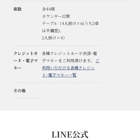
席数
全44席
カウンター12席
テーブル（4人掛け×6(うち2卓
は半個室)、
2人掛け×4）
クレジットカ
各種クレジットカード決済･電
ード・電子マ
子マネーをご利用頂けます。
ご
ネー
利用いただける各種クレジッ
ト･電子マネー一覧
その他
LINE公式