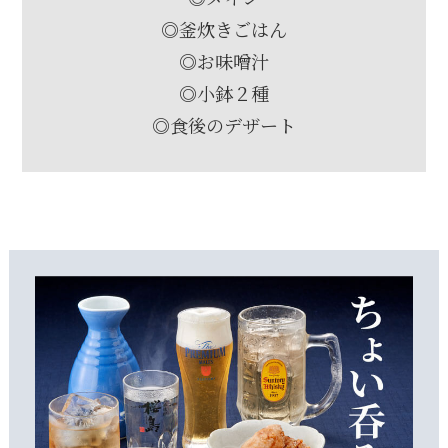
◎釜炊きごはん
◎お味噌汁
◎小鉢２種
◎食後のデザート