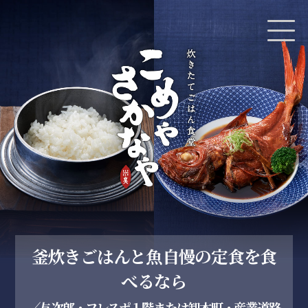
釜炊きごはんと魚自慢の定食を食
べるなら
〈与次郎・フレスポ１階または卸本町・産業道路