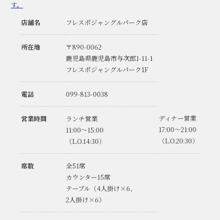
す。
店舗名
フレスポジャングルパーク店
所在地
〒890-0062
鹿児島県鹿児島市与次郎1-11-1
フレスポジャングルパーク1F
電話
099-813-0038
ディナー営業
営業時間
ランチ営業
17:00～21:00
11:00～15:00
（L.O.20:30）
（L.O.14:30）
席数
全51席
カウンター15席
テーブル（4人掛け×6、
2人掛け×6）