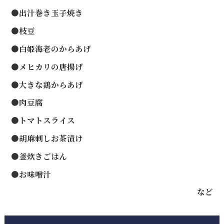
●出汁巻き玉子焼き
●枝豆
●白姫海老のからあげ
●メヒカリの唐揚げ
●大きな鶏からあげ
●肉豆腐
●トマトスライス
●胡麻刺しお茶漬け
●釜炊きごはん
●お味噌汁
など