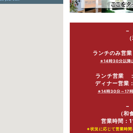
–
（
ランチのみ営業：11
※14時30分以
ランチ営業 ：11
ディナー営業：17
※14時30分～1
–
（和
営業時間：11:
※状況に応じて営業時間