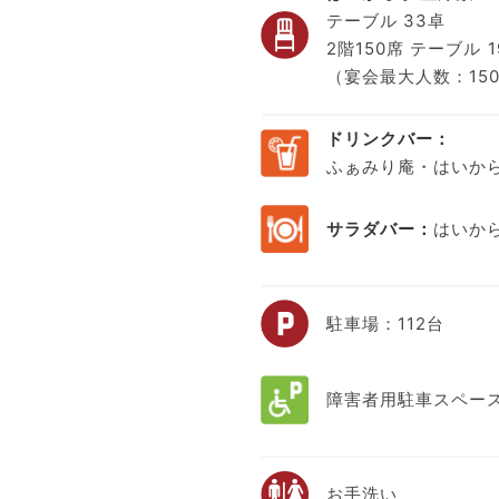
テーブル 33卓
2階150席 テーブル 1
（宴会最大人数：15
ドリンクバー：
ふぁみり庵・はいか
サラダバー：
はいか
駐車場：112台
障害者用駐車スペー
お手洗い