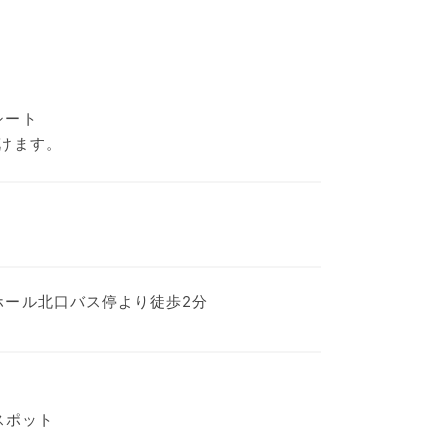
シート
けます。
ホール北口バス停より徒歩2分
iスポット