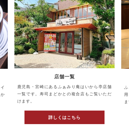
店舗一覧
鹿児島・宮崎にあるふぁみり庵はいから亭店舗
メイ
ふ
一覧です。寿司まどかとの複合店もご覧いただ
豊か
用
けます。
ま
詳しくはこちら