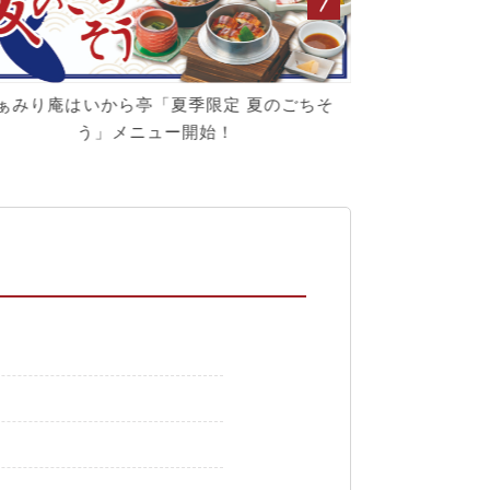
ぁみり庵はいから亭「夏季限定 夏のごちそ
毎月3日～7
う」メニュー開始！
【ふ